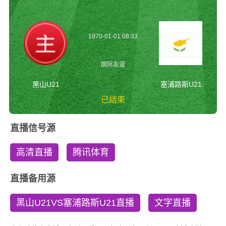
1970-01-01 08:33
国际友谊
黑山U21
塞浦路斯U21
已结束
黑山U21vs塞浦路斯
直播信号源
U21 国际友谊
高清直播
腾讯体育
直播备用源
黑山U21VS塞浦路斯U21直播
文字直播