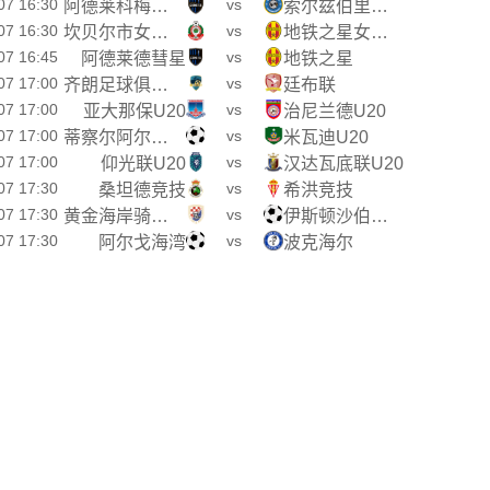
07 16:30
vs
阿德莱科梅兹女足后备队
索尔兹伯里国际女足后备队
07 16:30
vs
坎贝尔市女足后备队
地铁之星女足后备队
07 16:45
vs
阿德莱德彗星
地铁之星
07 17:00
vs
齐朗足球俱乐部
廷布联
07 17:00
vs
亚大那保U20
治尼兰德U20
07 17:00
vs
蒂察尔阿尔曼U20
米瓦迪U20
07 17:00
vs
仰光联U20
汉达瓦底联U20
07 17:30
vs
桑坦德竞技
希洪竞技
07 17:30
vs
黄金海岸骑士女足
伊斯顿沙伯女足
07 17:30
vs
阿尔戈海湾
波克海尔