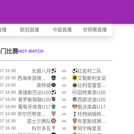
直播
欧冠直播
中超直播
世预赛直播
热门比赛
HOT MATCH
07 15:30
vs
长顺八月
红岩村二队
07 15:30
vs
西海岸游骑兵女足
艾勒斯利女足
07 16:00
vs
英特城
比利亚雷亚尔B队
07 16:00
vs
黑镇斯巴达U20
因特莱恩U20
07 16:00
vs
普罗斯佩联U20
西部流浪U20
07 16:00
vs
葡萄牙体育U17
勒沃库森U17
07 16:00
vs
毕尔巴鄂竞技U17
托特纳姆热刺U17
07 16:30
vs
昆士兰狮队
布里斯班狮吼青年队
07 16:30
vs
科尔多瓦
阿尔梅里亚