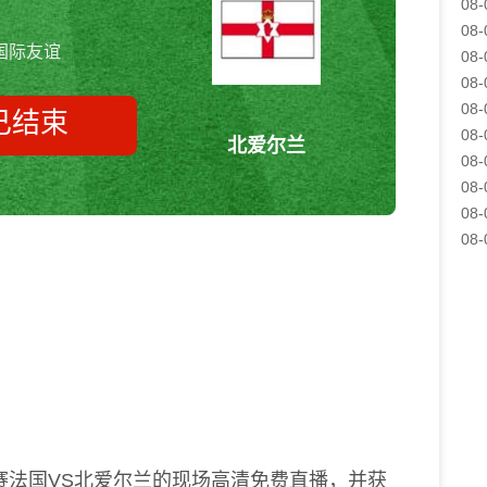
08-
08-
国际友谊
08-
08-
08-
已结束
08-
北爱尔兰
08-
08-
08-
法国vs北爱尔兰 国际友谊
08-
赛法国VS北爱尔兰的现场高清免费直播，并获