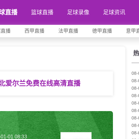
球直播
篮球直播
足球录像
足球资讯
超直播
西甲直播
法甲直播
德甲直播
意甲
08-
08-
s北爱尔兰免费在线高清直播
08-
08-
08-
08-
08-
08-
08-
-01-01 08:33