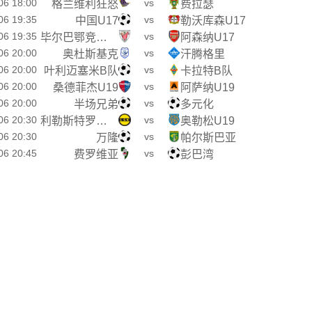
06 18:00
vs
格兰维利狂怒
费拉瑟
06 19:35
vs
中国U17
勒沃库森U17
06 19:35
vs
毕尔巴鄂竞技U17
阿森纳U17
06 20:00
vs
奥杜斯基克
汗腾格里
06 20:00
vs
叶利迈塞米B队
卡拉特B队
06 20:00
vs
桑德菲杰U19
阿萨纳U19
06 20:00
vs
半场兄弟
多元化
06 20:30
vs
利勒斯特罗姆U19
奥勒松U19
06 20:30
vs
万隆
帕尔斯巴亚
06 20:45
vs
费罗维亚
彭巴湾