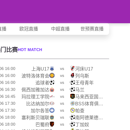
直播
欧冠直播
中超直播
世预赛直播
热门比赛
HOT MATCH
06 16:00
vs
上海U17
河床U17
06 16:00
vs
波特洛体育会
列乌斯
06 16:00
vs
追球者
王母青年
06 16:30
vs
佩西加雅加达
马兰
06 16:45
vs
玛拉理工学院
马来西亚国家大学
06 17:30
vs
比达纳加尔
BSS体育俱乐部
06 17:30
vs
加尔各答
帕查
06 18:00
vs
塞利斯贝瑞联
南阿德莱德黑豹
06 18:00
vs
巴蜀府
丁加奴