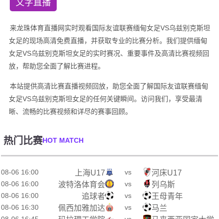
文字直播
来龙珠体育直播网实时观看国际友谊联赛缅甸女足VS乌兹别克斯坦
女足的现场高清免费直播，并获取专业的比赛分析。我们提供缅甸
女足VS乌兹别克斯坦女足的实时赛况、重要事件及高清比赛视频回
放，帮助您全面了解比赛进程。
本站提供高清比赛直播视频回放，助您全面了解国际友谊联赛缅甸
女足VS乌兹别克斯坦女足的任何关键瞬间。访问我们，享受最清
晰、流畅的比赛视频和详尽的赛事回顾。
热门比赛
HOT MATCH
08-06 16:00
vs
上海U17
河床U17
08-06 16:00
vs
波特洛体育会
列乌斯
08-06 16:00
vs
追球者
王母青年
08-06 16:30
vs
佩西加雅加达
马兰