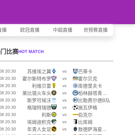
直播
欧冠直播
中超直播
世预赛直播
热门比赛
HOT MATCH
08 20:30
vs
苏维埃之翼
巴蒂卡
08 20:30
vs
霍尔斯特布罗
霍尔贝克
08 20:30
vs
利维贝雷
库德里夫卡
08 20:30
vs
莱比锡火车头
柏林赫塔青年队
08 20:30
vs
斯罗可候沃
比勒费尔德B队
08 20:30
vs
格瑞特瑞德
施瓦伊格
08 20:30
vs
利斯
伯克尔
08 20:30
vs
埃姆迪积克
比库姆
08 20:30
vs
年青人女足
敖德萨海星女足