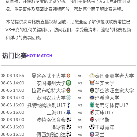
费直播，并获取专业的比赛分析。我们提供塔拉巴VS卡克的实时赛
况、重要事件及高清比赛视频回放，帮助您全面了解比赛进程。
本站提供高清比赛直播视频回放，助您全面了解伊拉联联赛塔拉巴
VS卡克的任何关键瞬间。访问我们，享受最清晰、流畅的比赛视频
和详尽的赛事回顾。
热门比赛
HOT MATCH
08-06 13:55
vs
曼谷吞武里大学
泰国亚洲学者大学
08-06 14:00
vs
泰国梅州大学
兰实大学
08-06 14:00
vs
拉贾布哈特大学
那空沙旺皇家大学
08-06 14:00
vs
泰国农业大学
玛希隆大学
08-06 16:00
vs
托特纳姆热刺U17
葡萄牙体育U17
08-06 16:00
vs
上海U17
河床U17
08-06 16:00
vs
波特洛体育会
列乌斯
08-06 16:00
vs
追球者
王母青年
08-06 16:30
vs
佩西加雅加达
马兰