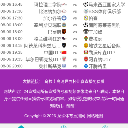
08-06 16:45
vs
玛拉理工学院
马来西亚国家大学
08-06 17:30
vs
比达纳加尔
BSS体育俱乐部
08-06 17:30
vs
加尔各答
帕查
08-06 18:00
vs
塞利斯贝瑞联
南阿德莱德黑豹
08-06 18:00
vs
巴蜀府
丁加奴
08-06 18:00
vs
格兰维利狂怒
费拉瑟
08-06 18:15
vs
阿德莱科梅兹后备队
地铁之星后备队
08-06 19:35
vs
中国U17
勒沃库森U17
08-06 19:35
vs
毕尔巴鄂竞技U17
阿森纳U17
08-06 20:00
vs
奥杜斯基克
汗腾格里
友情链接：
乌拉圭高清世界杯比赛直播免费看
网站声明：24直播网所有直播信号和视频录像均来自互联网，本站自
身不提供任何直播信号和视频内容，如有侵犯您的权益请第一时间通
知我们，谢谢！
Copyright © 2026 龙珠体育直播网
网站地图