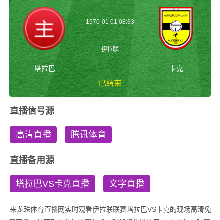
1970-01-01 08:33
伊拉联
塔拉巴
卡克
已结束
塔拉巴vs卡克 伊拉
直播信号源
联
高清直播
腾讯体育
直播备用源
塔拉巴VS卡克直播
文字直播
来龙珠体育直播网实时观看伊拉联联赛塔拉巴VS卡克的现场高清免