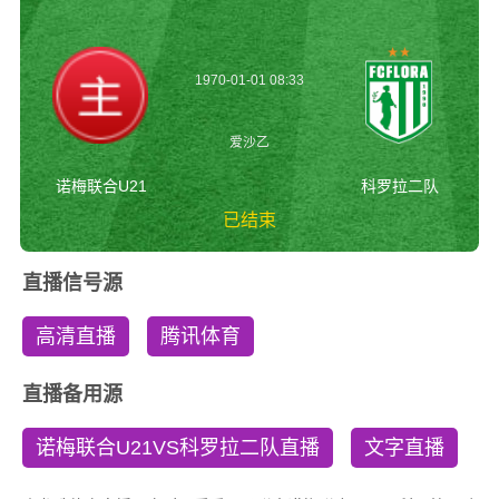
1970-01-01 08:33
爱沙乙
诺梅联合U21
科罗拉二队
已结束
诺梅联合U21vs科罗
直播信号源
拉二队 爱沙乙
高清直播
腾讯体育
直播备用源
诺梅联合U21VS科罗拉二队直播
文字直播