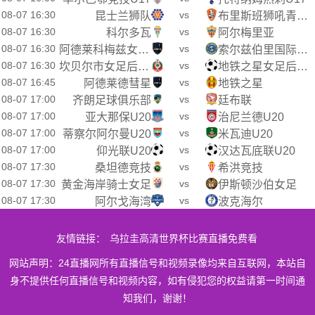
08-07 16:30
vs
昆士兰狮队
布里斯班狮吼青年队
08-07 16:30
vs
科尔多瓦
阿尔梅里亚
08-07 16:30
vs
阿德莱科梅兹女足后备队
索尔兹伯里国际女足后备队
08-07 16:30
vs
坎贝尔市女足后备队
地铁之星女足后备队
08-07 16:45
vs
阿德莱德彗星
地铁之星
08-07 17:00
vs
齐朗足球俱乐部
廷布联
08-07 17:00
vs
亚大那保U20
治尼兰德U20
08-07 17:00
vs
蒂察尔阿尔曼U20
米瓦迪U20
08-07 17:00
vs
仰光联U20
汉达瓦底联U20
08-07 17:30
vs
桑坦德竞技
希洪竞技
08-07 17:30
vs
黄金海岸骑士女足
伊斯顿沙伯女足
08-07 17:30
vs
阿尔戈海湾
波克海尔
友情链接：
乌拉圭高清世界杯比赛直播免费看
网站声明：24直播网所有直播信号和视频录像均来自互联网，本站自
身不提供任何直播信号和视频内容，如有侵犯您的权益请第一时间通
知我们，谢谢！