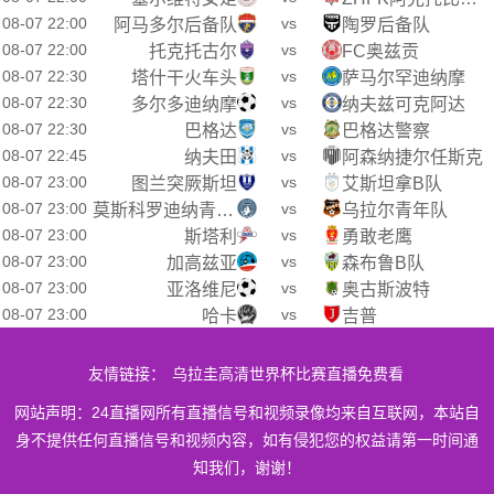
08-07 22:00
vs
阿马多尔后备队
陶罗后备队
08-07 22:00
vs
托克托古尔
FC奥兹贡
08-07 22:30
vs
塔什干火车头
萨马尔罕迪纳摩
08-07 22:30
vs
多尔多迪纳摩
纳夫兹可克阿达
08-07 22:30
vs
巴格达
巴格达警察
08-07 22:45
vs
纳夫田
阿森纳捷尔任斯克
08-07 23:00
vs
图兰突厥斯坦
艾斯坦拿B队
08-07 23:00
vs
莫斯科罗迪纳青年队
乌拉尔青年队
08-07 23:00
vs
斯塔利
勇敢老鹰
08-07 23:00
vs
加高兹亚
森布鲁B队
08-07 23:00
vs
亚洛维尼
奥古斯波特
08-07 23:00
vs
哈卡
吉普
友情链接：
乌拉圭高清世界杯比赛直播免费看
网站声明：24直播网所有直播信号和视频录像均来自互联网，本站自
身不提供任何直播信号和视频内容，如有侵犯您的权益请第一时间通
知我们，谢谢！