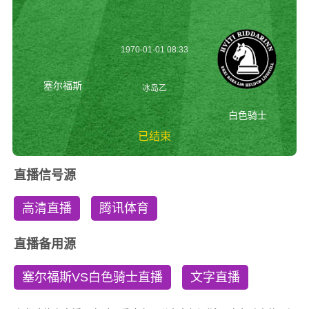
1970-01-01 08:33
塞尔福斯
冰岛乙
白色骑士
已结束
塞尔福斯vs白色骑士
直播信号源
冰岛乙
高清直播
腾讯体育
直播备用源
塞尔福斯VS白色骑士直播
文字直播