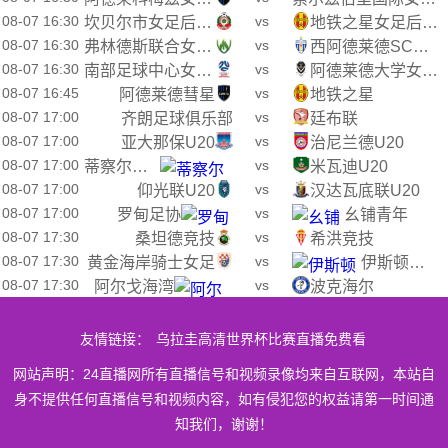
08-07 16:30
vs
坎贝尔市女足后备队
地铁之星女足后备队
08-07 16:30
vs
弗林德斯联合女足后备队
西阿德莱德SC女足后备队
08-07 16:30
vs
南部足球中心女足后备队
阿德莱德大学女足后备队
08-07 16:45
vs
阿德莱德彗星
地铁之星
08-07 17:00
vs
齐朗足球俱乐部
廷布联
08-07 17:00
vs
亚大那保U20
治尼兰德U20
08-07 17:00
vs
蒂察尔阿尔曼U20
米瓦迪U20
08-07 17:00
vs
仰光联U20
汉达瓦底联U20
08-07 17:00
vs
罗甸足协
幺铺青年
08-07 17:30
vs
桑坦德竞技
希洪竞技
08-07 17:30
vs
黄金海岸骑士女足
伊斯顿沙伯女足
08-07 17:30
vs
阿尔戈海湾
波克海尔
友情链接：
乌拉圭高清世界杯比赛直播免费看
网站声明：24直播网所有直播信号和视频录像均来自互联网，本站自
身不提供任何直播信号和视频内容，如有侵犯您的权益请第一时间通
知我们，谢谢！