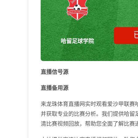
哈留足球学院
直播信号源
直播备用源
来龙珠体育直播网实时观看爱沙甲联赛
并获取专业的比赛分析。我们提供哈留
清比赛视频回放，帮助您全面了解比赛