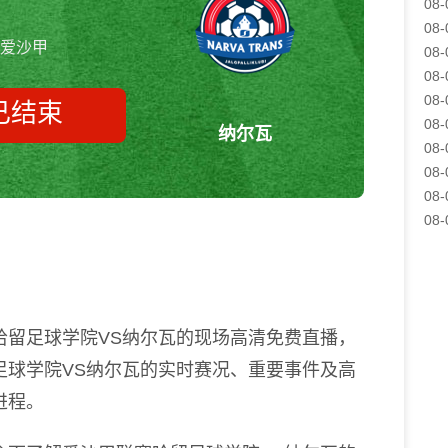
08-
08-
爱沙甲
08-
08-
08-
已结束
08-
纳尔瓦
08-
08-
08-
哈留足球学院vs纳尔瓦 爱沙甲
08-
哈留足球学院VS纳尔瓦的现场高清免费直播，
足球学院VS纳尔瓦的实时赛况、重要事件及高
进程。