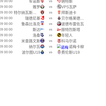
09 00:00
vs
车诺斯
纳特斯
09 00:00
vs
雅罗
VPS瓦萨
09 00:00
vs
特尔纳瓦斯巴达克
拜斯迪卡
09 00:00
vs
瑞德尼基
贝尔格莱德游击
09 00:00
vs
鲁森比洛克
波德布雷佐瓦
09 00:00
vs
斯达
腓特烈斯塔
09 00:00
vs
洛桑
年轻人
09 00:00
vs
米查路文斯
科马尔诺
09 00:00
vs
纳尔瓦
诺梅卡柳
09 00:00
vs
波尔图U19
费伦斯U19