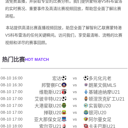
清免费直播，并获取专业的比赛分析。我们提供蒙特港VS科布雷洛
的实时赛况、重要事件及高清比赛视频回放，帮助您全面了解比赛
进程。
本站提供高清比赛直播视频回放，助您全面了解智利乙联赛蒙特港
VS科布雷洛的任何关键瞬间。访问我们，享受最清晰、流畅的比赛
视频和详尽的赛事回顾。
热门比赛
HOT MATCH
08-10 16:00
vs
宏达
多元化元老
08-10 16:30
vs
邦警察FC
朗莱文佩MLS
08-10 17:00
vs
维勒斯U21
基辅迪纳摩U21
08-10 17:00
vs
艾彼辛特U21
顿涅茨克矿工U21
08-10 17:00
vs
大港星联U20
实皆联U20
08-10 17:00
vs
掸联U20
银河U20
08-10 17:00
vs
亚大那保女足
阿尔曼女足
08-10 18:00
vs
索尔亚U21
卡夫巴斯U21