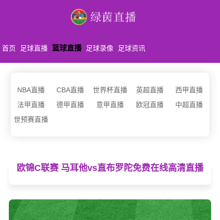
篮球直播
首页
足球直播
足球录像
足球资讯
NBA直播
CBA直播
世界杯直播
英超直播
西甲直播
法甲直播
德甲直播
意甲直播
欧冠直播
中超直播
世预赛直播
欧锦C联赛 马耳他vs直布罗陀免费在线高清直播