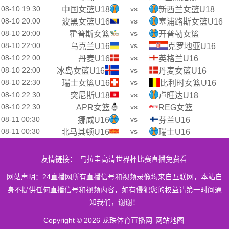
08-10 19:30
vs
中国女篮U18
新西兰女篮U18
08-10 20:00
vs
波黑女篮U16
塞浦路斯女篮U16
08-10 20:00
vs
霍普斯女篮
开普勒女篮
08-10 22:00
vs
乌克兰U16
克罗地亚U16
08-10 22:00
vs
丹麦U16
英格兰U16
08-10 22:00
vs
冰岛女篮U16
丹麦女篮U16
08-10 22:30
vs
瑞士女篮U16
比利时女篮U16
08-10 22:30
vs
突尼斯U18
卢旺达U18
08-10 22:30
vs
APR女篮
REG女篮
08-11 00:30
vs
挪威U16
芬兰U16
08-11 00:30
vs
北马其顿U16
瑞士U16
友情链接：
乌拉圭高清世界杯比赛直播免费看
网站声明：24直播网所有直播信号和视频录像均来自互联网，本站自
身不提供任何直播信号和视频内容，如有侵犯您的权益请第一时间通
知我们，谢谢！
Copyright © 2026 龙珠体育直播网
网站地图