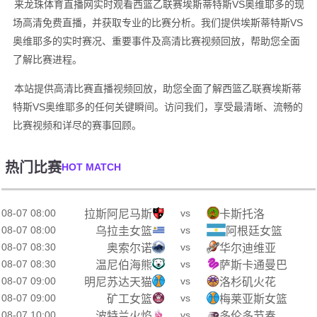
来龙珠体育直播网实时观看西篮乙联赛埃斯蒂特斯VS奥维耶多的现
场高清免费直播，并获取专业的比赛分析。我们提供埃斯蒂特斯VS
奥维耶多的实时赛况、重要事件及高清比赛视频回放，帮助您全面
了解比赛进程。
本站提供高清比赛直播视频回放，助您全面了解西篮乙联赛埃斯蒂
特斯VS奥维耶多的任何关键瞬间。访问我们，享受最清晰、流畅的
比赛视频和详尽的赛事回顾。
热门比赛
HOT MATCH
08-07 08:00
vs
拉斯阿尼马斯
卡斯托洛
08-07 08:00
vs
乌拉圭女篮
阿根廷女篮
08-07 08:30
vs
奥索尔诺
华尔迪维亚
08-07 08:30
vs
温尼伯海熊
萨斯卡通曼巴
08-07 09:00
vs
明尼苏达天猫
洛杉矶火花
08-07 09:00
vs
矿工女篮
梅莱亚斯女篮
08-07 10:00
vs
波特兰火焰
多伦多节奏