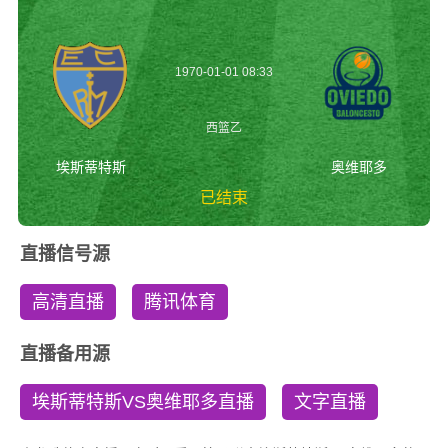
1970-01-01 08:33
西篮乙
埃斯蒂特斯
奥维耶多
已结束
埃斯蒂特斯vs奥维耶
直播信号源
多 西篮乙
高清直播
腾讯体育
直播备用源
埃斯蒂特斯VS奥维耶多直播
文字直播