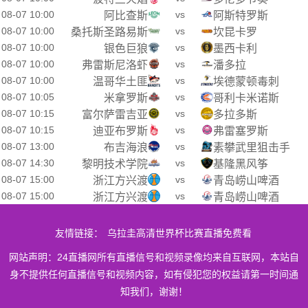
08-07 10:00
vs
阿比查斯
阿斯特罗斯
08-07 10:00
vs
桑托斯圣路易斯
坎昆卡罗
08-07 10:00
vs
银色巨狼
墨西卡利
08-07 10:00
vs
弗雷斯尼洛虾
潘多拉
08-07 10:00
vs
温哥华土匪
埃德蒙顿毒刺
08-07 10:05
vs
米拿罗斯
哥利卡米诺斯
08-07 10:15
vs
富尔萨雷吉亚
多拉多斯
08-07 10:15
vs
迪亚布罗斯
弗雷塞罗斯
08-07 13:00
vs
布吉海浪
素攀武里狙击手
08-07 14:30
vs
黎明技术学院
基隆黑风筝
08-07 15:00
vs
浙江方兴渡
青岛崂山啤酒
08-07 15:00
vs
浙江方兴渡
青岛崂山啤酒
友情链接：
乌拉圭高清世界杯比赛直播免费看
网站声明：24直播网所有直播信号和视频录像均来自互联网，本站自
身不提供任何直播信号和视频内容，如有侵犯您的权益请第一时间通
知我们，谢谢！