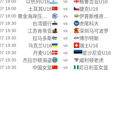
07 18:00
vs
以色列U16
格鲁吉亚U16
07 18:00
vs
土耳其U16
捷克U16
07 18:00
vs
黄金海岸压路机
伊普斯维奇部队
07 18:30
vs
台湾银行
虎尾科大
07 19:30
vs
江苏肯帝亚
深圳马可波罗
07 19:30
vs
拉马多斯
博尔特斯
07 19:30
vs
乌克兰U16
瑞士U16
07 19:30
vs
丹麦U16
爱沙尼亚U16
07 19:30
vs
杰拉尔顿海盗
威利顿老虎
07 19:30
vs
中国女篮
尼日利亚女篮