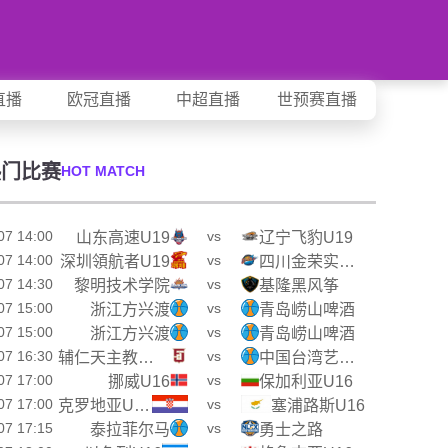
直播
欧冠直播
中超直播
世预赛直播
热门比赛
HOT MATCH
07 14:00
vs
山东高速U19
辽宁飞豹U19
07 14:00
vs
深圳領航者U19
四川金荣实业U19
07 14:30
vs
黎明技术学院
基隆黑风筝
07 15:00
vs
浙江方兴渡
青岛崂山啤酒
07 15:00
vs
浙江方兴渡
青岛崂山啤酒
07 16:30
vs
辅仁天主教大学
中国台湾艺术大学
07 17:00
vs
挪威U16
保加利亚U16
07 17:00
vs
克罗地亚U16
塞浦路斯U16
07 17:15
vs
泰拉菲尔马
勇士之路