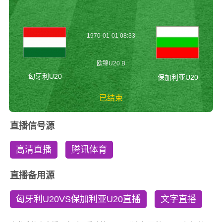
1970-01-01 08:33
欧锦U20 B
匈牙利U20
保加利亚U20
已结束
匈牙利U20vs保加利
直播信号源
亚U20 欧锦U20 B
高清直播
腾讯体育
直播备用源
匈牙利U20VS保加利亚U20直播
文字直播