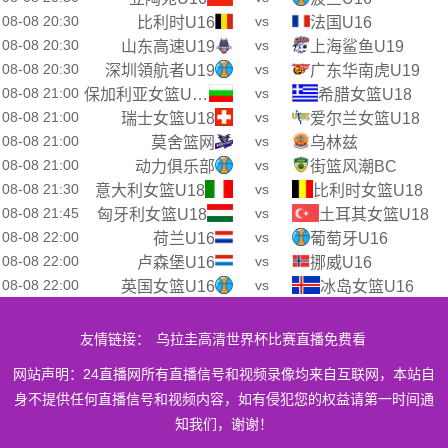
08-08 20:30
vs
比利时U16
法国U16
08-08 20:30
vs
山东高速U19
上海鲨鱼U19
08-08 20:30
vs
深圳領航者U19
广东华南虎U19
08-08 21:00
vs
保加利亚女篮U18
希腊女篮U18
08-08 21:00
vs
瑞士女篮U18
爱尔兰女篮U18
08-08 21:00
vs
莫舍篮网
乌林兹
08-08 21:00
vs
动力俱乐部
街篮风潮BC
08-08 21:30
vs
意大利女篮U18
比利时女篮U18
08-08 21:45
vs
匈牙利女篮U18
土耳其女篮U18
08-08 22:00
vs
荷兰U16
葡萄牙U16
08-08 22:00
vs
卢森堡U16
挪威U16
08-08 22:00
vs
英国女篮U16
冰岛女篮U16
友情链接：
乌拉圭高清世界杯比赛直播免费看
网站声明：24直播网所有直播信号和视频录像均来自互联网，本站自
身不提供任何直播信号和视频内容，如有侵犯您的权益请第一时间通
知我们，谢谢！