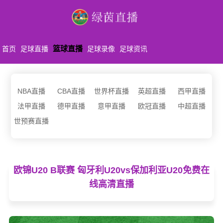
篮球直播
首页
足球直播
足球录像
足球资讯
NBA直播
CBA直播
世界杯直播
英超直播
西甲直播
法甲直播
德甲直播
意甲直播
欧冠直播
中超直播
世预赛直播
欧锦U20 B联赛 匈牙利U20vs保加利亚U20免费在
线高清直播