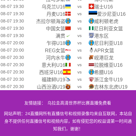
08-07 19:30
vs
乌克兰U16
瑞士U16
08-07 19:30
vs
丹麦U16
爱沙尼亚U16
08-07 19:30
vs
杰拉尔顿海盗
威利顿老虎
08-07 19:30
vs
中国女篮
尼日利亚女篮
08-07 19:30
vs
满贯
港东区
08-07 20:00
vs
乍得U18
尼日利亚U18
08-07 20:00
vs
REG女篮
APR女篮
08-07 20:30
vs
河内水牛
岘港巨龙
08-07 20:30
vs
意大利U16
拉脱维亚U16
08-07 20:30
vs
西班牙U16
希腊U16
08-07 20:30
vs
福建鲟U19
浙江金牛U19
08-07 20:30
vs
山西汾酒U19
吉林东北虎U19
友情链接：
乌拉圭高清世界杯比赛直播免费看
网站声明：24直播网所有直播信号和视频录像均来自互联网，本站自
身不提供任何直播信号和视频内容，如有侵犯您的权益请第一时间通
知我们，谢谢！