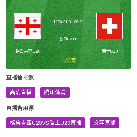
1970-01-01 08:33
欧锦U20 B
格鲁吉亚U20
瑞士U20
已结束
格鲁吉亚U20vs瑞士
直播信号源
U20 欧锦U20 B
高清直播
腾讯体育
直播备用源
格鲁吉亚U20VS瑞士U20直播
文字直播