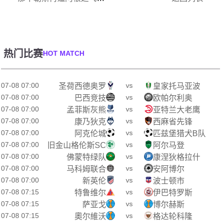
热门比赛
HOT MATCH
07-08 07:00
vs
圣荷西德奥罗
皇家托马亚波
07-08 07:00
vs
巴西竞技
欧帕尔利奥
07-08 07:00
vs
孟菲斯灰熊
亚特兰大老鹰
07-08 07:00
vs
康乃狄克
西麻省先锋
07-08 07:00
vs
阿克伦城
匹兹堡猎犬B队
07-08 07:00
vs
旧金山格伦斯SC
阿尔马登
07-08 07:00
vs
佛蒙特绿队
康涅狄格拉什
07-08 07:00
vs
马科姆联合
安阿博尔
07-08 07:00
vs
新英伦
波士顿市
07-08 07:15
vs
特鲁维尔
伊巴特罗斯
07-08 07:15
vs
萨亚戈
博尔赫斯
07-08 07:15
vs
奧尔維沃
格达轮科隆