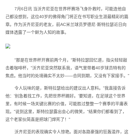
7月6日讯 当沃齐尼亚在世界杯赛场飞身扑救时，可能连他自
己都没想到，这位40岁的佛得角门将正在书写职业生涯最精彩的篇
章。作为沃齐尼亚的老友，前AC米兰球员罗德尼·斯特拉瑟近日向
媒体透露了一个鲜为人知的故事。
"那是在世界杯开赛前两个月，"斯特拉瑟回忆道，指尖轻轻敲
击着咖啡杯，"沃齐尼亚突然联系我，语气里带着40岁球员特有的
焦虑。他当时的处境确实不太妙——合同到期，又没有下家接手。"
令人玩味的是，斯特拉瑟给出的建议出人意料。"我直接告诉
他：'别急着找工作，先把世界杯踢好。'要知道，在足球这个世界
里，有时候一场关键比赛的价值，可能胜过整整一个赛季的平庸表
现。"说到这里，斯特拉瑟露出会心的微笑，"结果你们都看到了，
这个老家伙简直是把球门焊死了！"
沃齐尼亚的表现确实令人惊艳。面对各路豪强的狂轰滥炸，这