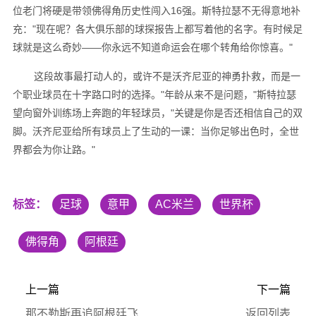
位老门将硬是带领佛得角历史性闯入16强。斯特拉瑟不无得意地补
充："现在呢？各大俱乐部的球探报告上都写着他的名字。有时候足
球就是这么奇妙——你永远不知道命运会在哪个转角给你惊喜。"
这段故事最打动人的，或许不是沃齐尼亚的神勇扑救，而是一
个职业球员在十字路口时的选择。"年龄从来不是问题，"斯特拉瑟
望向窗外训练场上奔跑的年轻球员，"关键是你是否还相信自己的双
脚。沃齐尼亚给所有球员上了生动的一课：当你足够出色时，全世
界都会为你让路。"
标签：
足球
意甲
AC米兰
世界杯
佛得角
阿根廷
上一篇
下一篇
那不勒斯再追阿根廷飞翼 切尔西为加纳乔标价4000万镑
返回列表